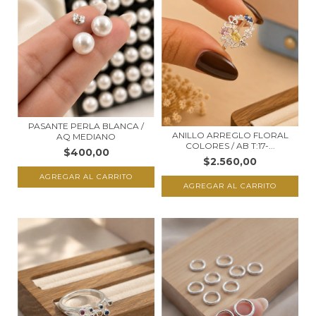
PASANTE PERLA BLANCA /
ANILLO ARREGLO FLORAL
AQ MEDIANO
COLORES / AB T:17-...
$400,00
$2.560,00